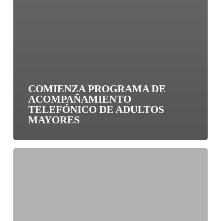
COMIENZA PROGRAMA DE
ACOMPAÑAMIENTO
TELEFÓNICO DE ADULTOS
MAYORES
Economistas
presentan
propuestas
del
Colegio
Médico