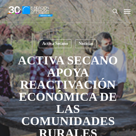
Skip
Men
to
search
main
content
Activa Secano
Noticias
ACTIVA SECANO
APOYA
REACTIVACIÓN
ECONÓMICA DE
LAS
COMUNIDADES
RURALES