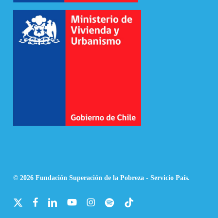
© 2026 Fundación Superación de la Pobreza - Servicio País.
x-
facebook
linkedin
youtube
instagram
spotify
tiktok
twitter