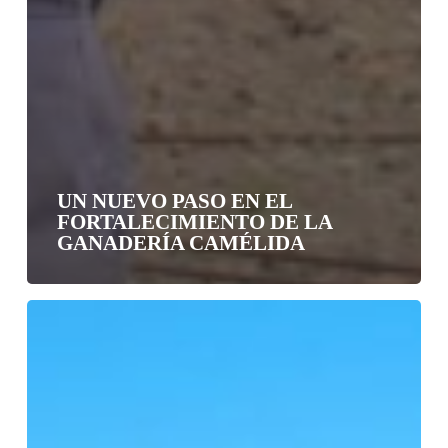
UN NUEVO PASO EN EL
FORTALECIMIENTO DE LA
GANADERÍA CAMÉLIDA
Servicio
País
y
Minvu
unen
fuerzas