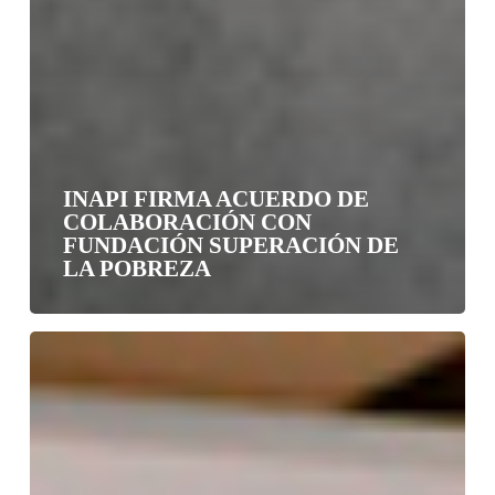
INAPI FIRMA ACUERDO DE
COLABORACIÓN CON
FUNDACIÓN SUPERACIÓN DE
LA POBREZA
Vecinos
de
La
Tirana
realizarán
proyecto