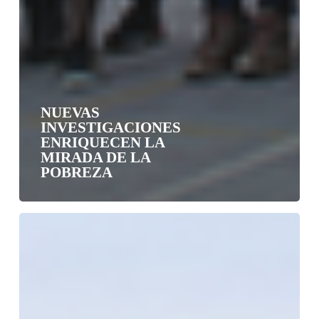
NUEVAS
INVESTIGACIONES
ENRIQUECEN LA
MIRADA DE LA
POBREZA
Se
lanzó
proyecto
Siembra
en
Honduras