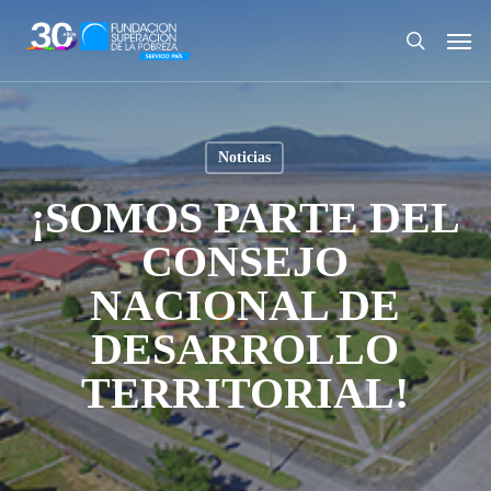
Skip
Men
to
search
main
content
Noticias
¡SOMOS PARTE DEL
CONSEJO
NACIONAL DE
DESARROLLO
TERRITORIAL!