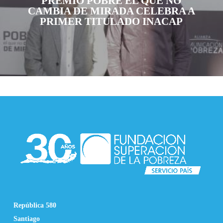
PREMIO POBRE EL QUE NO
CAMBIA DE MIRADA CELEBRA A
PRIMER TITULADO INACAP
República 580
Santiago