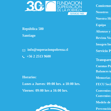
Conóceno
Nosotros
Nuestra Hi
Equipo
República 580
Alianzas y
Santiago
Revista Vo
Imagen Ins
info@superacionpobreza.cl
Servicio P
+56 2 2513 9600
Transpare
Cuentas Pú
Balances t
Horarios:
Memorias
Lunes a Jueves: 09:00 hrs. a 18:00 hrs.
FECU Soci
Viernes: 09:00 hrs a 16:00 hrs.
Convenios
Convenios 
Modelo de
Prevención