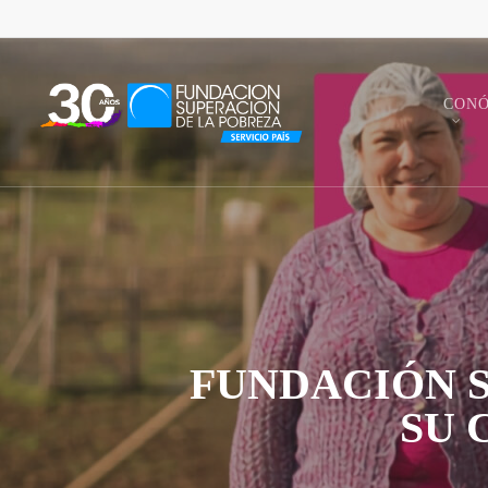
Skip
to
main
content
CON
FUNDACIÓN S
SU 