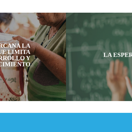
RCANA LA
UE LIMITA
LA ESPE
ARROLLO Y
CIMIENTO