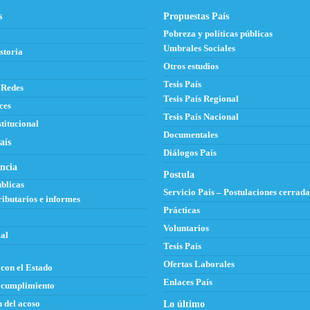
s
Propuestas País
Pobreza y políticas públicas
Umbrales Sociales
storia
Otros estudios
Tesis País
 Redes
Tesis País Regional
ces
Tesis País Nacional
titucional
Documentales
aís
Diálogos País
ncia
Postula
blicas
Servicio País – Postulaciones cerrada
ributarios e informes
Prácticas
Voluntarios
al
Tesis País
Ofertas Laborales
con el Estado
Enlaces País
 cumplimiento
 del acoso
Lo último