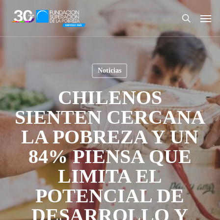
Skip
Men
to
search
main
content
Noticias
CHILENOS
SIENTEN CERCANA
LA POBREZA Y UN
84% PIENSA QUE
LIMITA EL
POTENCIAL DE
DESARROLLO Y