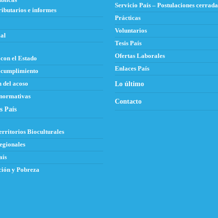
Servicio País – Postulaciones cerrada
ributarios e informes
Prácticas
Voluntarios
al
Tesis País
Ofertas Laborales
con el Estado
Enlaces País
 cumplimiento
 del acoso
Lo último
 normativas
Contacto
s País
erritorios Bioculturales
egionales
aís
ión y Pobreza