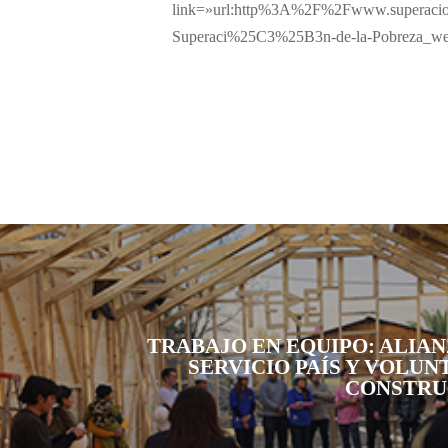
link=»url:http%3A%2F%2Fwww.superaci
Superaci%25C3%25B3n-de-la-Pobreza_web.
TRABAJO EN EQUIPO: ALIA
SERVICIO PAÍS Y VOLUN
CONSTRU