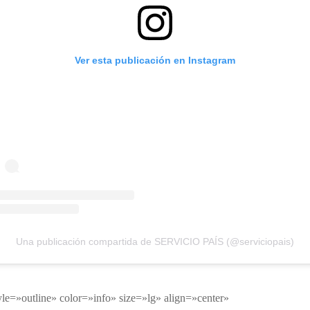
Ver esta publicación en Instagram
Una publicación compartida de SERVICIO PAÍS (@serviciopais)
yle=»outline» color=»info» size=»lg» align=»center»