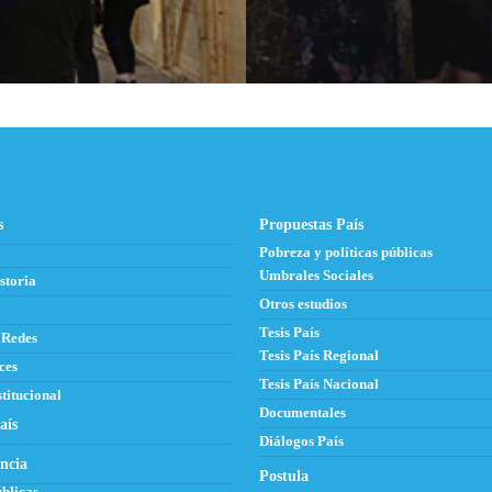
s
Propuestas País
Pobreza y políticas públicas
Umbrales Sociales
storia
Otros estudios
Tesis País
 Redes
Tesis País Regional
ces
Tesis País Nacional
titucional
Documentales
aís
Diálogos País
ncia
Postula
blicas