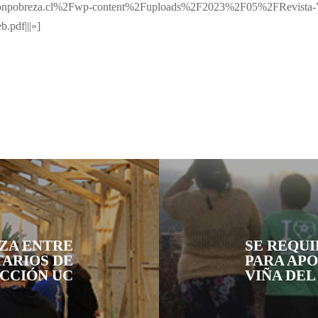
onpobreza.cl%2Fwp-content%2Fuploads%2F2023%2F05%2FRevista
pdf|||»]
NZA ENTRE
SE REQUI
TARIOS DE
PARA AP
CCIÓN UC
VIÑA DEL