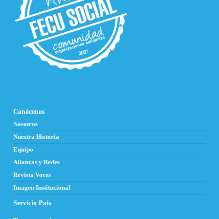
Conócenos
Nosotros
Nuestra Historia
Equipo
Alianzas y Redes
Revista Voces
Imagen Institucional
Servicio País