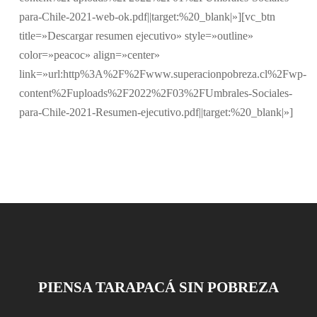
para-Chile-2021-web-ok.pdf||target:%20_blank|»][vc_btn
title=»Descargar resumen ejecutivo» style=»outline»
color=»peacoc» align=»center»
link=»url:http%3A%2F%2Fwww.superacionpobreza.cl%2Fwp-
content%2Fuploads%2F2022%2F03%2FUmbrales-Sociales-
para-Chile-2021-Resumen-ejecutivo.pdf||target:%20_blank|»]
PIENSA TARAPACÁ SIN POBREZA