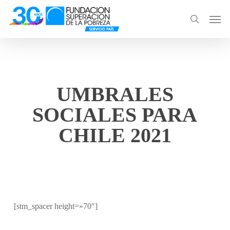
Skip
Men
to
search
main
content
UMBRALES
SOCIALES PARA
CHILE 2021
[stm_spacer height=»70″]