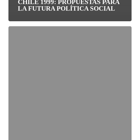
CHILE 1999: PROPUESTAS PARA
LA FUTURA POLÍTICA SOCIAL
Umbrales
Sociales
2006:
Propuesta
para
la
Futura
Política
Social