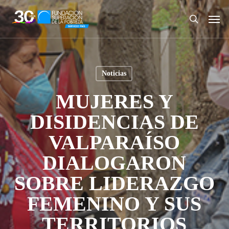
Skip
Men
to
search
main
content
Noticias
MUJERES Y
DISIDENCIAS DE
VALPARAÍSO
DIALOGARON
SOBRE LIDERAZGO
FEMENINO Y SUS
TERRITORIOS