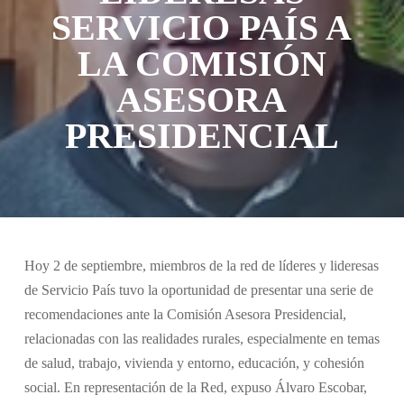
SERVICIO PAÍS A
LA COMISIÓN
ASESORA
PRESIDENCIAL
Hoy 2 de septiembre, miembros de la red de líderes y lideresas
de Servicio País tuvo la oportunidad de presentar una serie de
recomendaciones ante la Comisión Asesora Presidencial,
relacionadas con las realidades rurales, especialmente en temas
de salud, trabajo, vivienda y entorno, educación, y cohesión
social. En representación de la Red, expuso Álvaro Escobar,