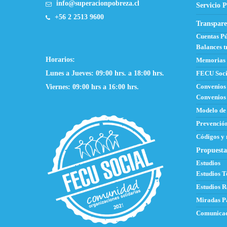
info@superacionpobreza.cl
Servicio P
+56 2 2513 9600
Transpare
Cuentas Pú
Balances t
Horarios:
Memorias
Lunes a Jueves: 09:00 hrs. a 18:00 hrs.
FECU Soci
Viernes: 09:00 hrs a 16:00 hrs.
Convenios
Convenios 
Modelo de
Prevención
Códigos y
Propuesta
Estudios
Estudios T
Estudios R
Miradas P
Comunicac