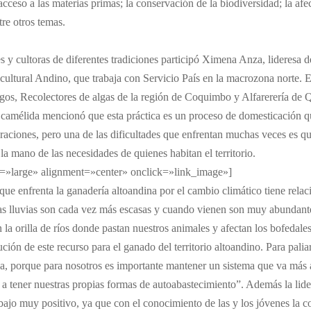
cceso a las materias primas; la conservación de la biodiversidad; la afec
tre otros temas.
s y cultoras de diferentes tradiciones participó Ximena Anza, lideresa 
ultural Andino, que trabaja con Servicio País en la macrozona norte. E
Lagos, Recolectores de algas de la región de Coquimbo y Alfarerería de
ía camélida mencionó que esta práctica es un proceso de domesticación 
eneraciones, pero una de las dificultades que enfrentan muchas veces es q
la mano de las necesidades de quienes habitan el territorio.
=»large» alignment=»center» onclick=»link_image»]
ue enfrenta la ganadería altoandina por el cambio climático tiene relaci
as lluvias son cada vez más escasas y cuando vienen son muy abundantes
 la orilla de ríos donde pastan nuestros animales y afectan los bofedal
ión de este recurso para el ganado del territorio altoandino. Para pal
da, porque para nosotros es importante mantener un sistema que va más
l y a tener nuestras propias formas de autoabastecimiento”. Además la l
trabajo muy positivo, ya que con el conocimiento de las y los jóvenes l