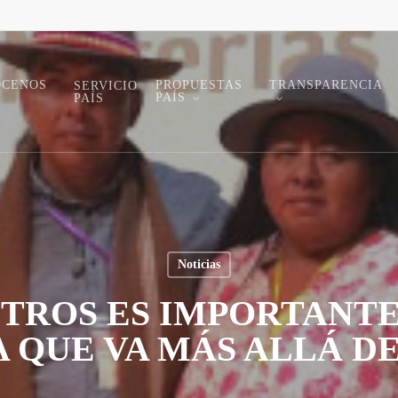
ÓCENOS
PROPUESTAS
TRANSPARENCIA
SERVICIO
PAÍS
PAÍS
Noticias
OTROS ES IMPORTANT
A QUE VA MÁS ALLÁ D