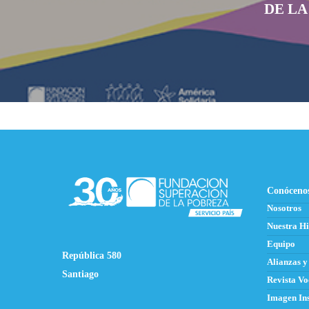
DE LA
Conóceno
Nosotros
Nuestra Hi
Equipo
República 580
Alianzas y
Santiago
Revista Vo
Imagen Ins