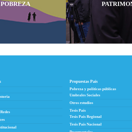
 POBREZA
PATRIMO
s
Propuestas País
Pobreza y políticas públicas
Umbrales Sociales
storia
Otros estudios
Tesis País
 Redes
Tesis País Regional
ces
Tesis País Nacional
titucional