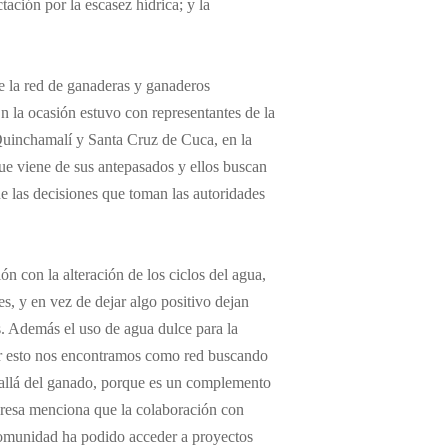
tación por la escasez hídrica; y la
de la red de ganaderas y ganaderos
n la ocasión estuvo con representantes de la
 Quinchamalí y Santa Cruz de Cuca, en la
que viene de sus antepasados y ellos buscan
ue las decisiones que toman las autoridades
ón con la alteración de los ciclos del agua,
, y en vez de dejar algo positivo dejan
es. Además el uso de agua dulce para la
iar esto nos encontramos como red buscando
 allá del ganado, porque es un complemento
ideresa menciona que la colaboración con
a comunidad ha podido acceder a proyectos