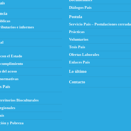
Documentales
aís
Diálogos País
ncia
Postula
blicas
Servicio País – Postulaciones cerrada
ributarios e informes
Prácticas
Voluntarios
al
Tesis País
Ofertas Laborales
con el Estado
Enlaces País
 cumplimiento
 del acoso
Lo último
 normativas
Contacto
s País
erritorios Bioculturales
egionales
aís
ión y Pobreza