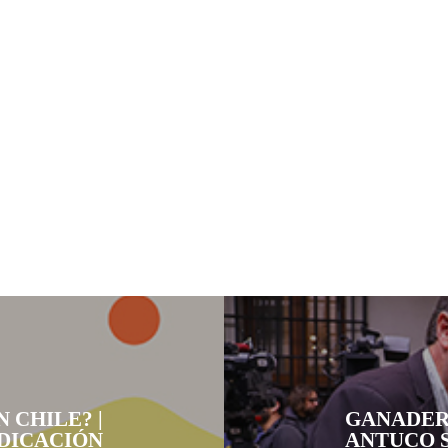
 CHILE? |
GANADER
DICACIÓN
ANTUCO 