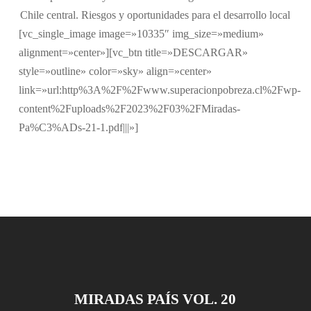
Chile central. Riesgos y oportunidades para el desarrollo local
[vc_single_image image=»10335″ img_size=»medium»
alignment=»center»][vc_btn title=»DESCARGAR»
style=»outline» color=»sky» align=»center»
link=»url:http%3A%2F%2Fwww.superacionpobreza.cl%2Fwp-
content%2Fuploads%2F2023%2F03%2FMiradas-
Pa%C3%ADs-21-1.pdf|||»]
MIRADAS PAÍS VOL. 20