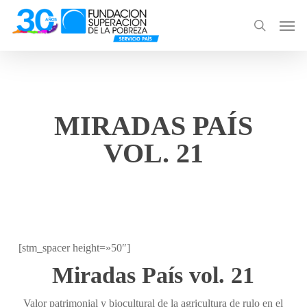
Skip
Men
to
search
main
content
MIRADAS PAÍS
VOL. 21
[stm_spacer height=»50″]
Miradas País vol. 21
Valor patrimonial y biocultural de la agricultura de rulo en el