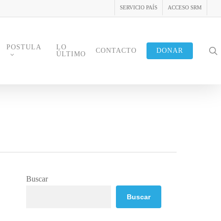
SERVICIO PAÍS
ACCESO SRM
POSTULA
LO
s
CONTACTO
DONAR
ÚLTIMO
Buscar
Buscar