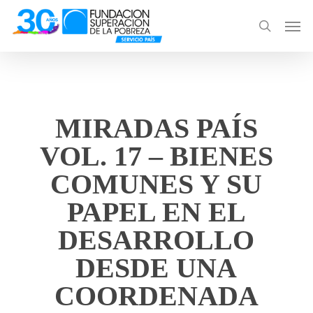
Skip
Men
to
search
main
content
MIRADAS PAÍS
VOL. 17 – BIENES
COMUNES Y SU
PAPEL EN EL
DESARROLLO
DESDE UNA
COORDENADA