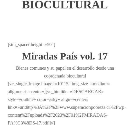
BIOCULTURAL
[stm_spacer height=»50″]
Miradas País vol. 17
Bienes comunes y su papel en el desarrollo desde una
coordenada biocultural
[vc_single_image image=»10115″ img_size=»medium»
alignment=»center»][vc_btn title=»DESCARGAR»
style=»outline» color=»sky» align=»center»
link=»url:http%3A%2F%2Fwww.superacionpobreza.cl%2Fwp-
content%2Fuploads%2F2023%2F01%2FMIRADAS-
PA%C3%8DS-17.pdf|||»]