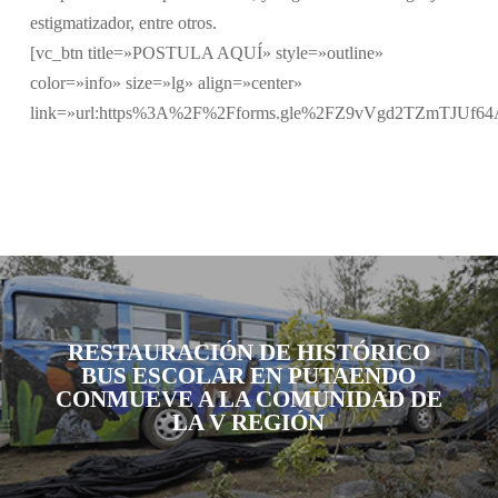
estigmatizador, entre otros.
[vc_btn title=»POSTULA AQUÍ» style=»outline»
color=»info» size=»lg» align=»center»
link=»url:https%3A%2F%2Fforms.gle%2FZ9vVgd2TZmTJUf64A|
RESTAURACIÓN DE HISTÓRICO
BUS ESCOLAR EN PUTAENDO
CONMUEVE A LA COMUNIDAD DE
LA V REGIÓN