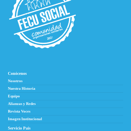
Conócenos
Nosotros
Nuestra Historia
Equipo
Alianzas y Redes
Revista Voces
Imagen Institucional
Servicio País