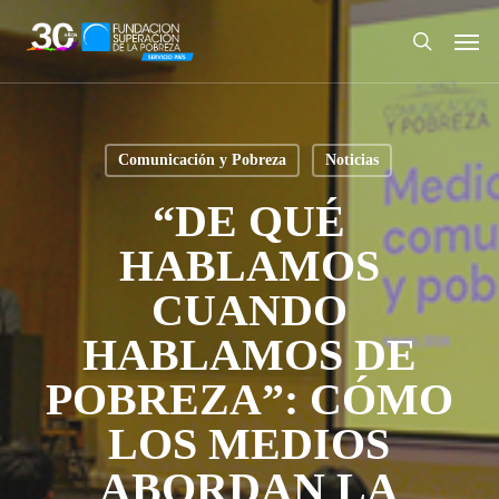
Skip
Men
to
search
main
content
Comunicación y Pobreza
Noticias
“DE QUÉ
HABLAMOS
CUANDO
HABLAMOS DE
POBREZA”: CÓMO
LOS MEDIOS
ABORDAN LA