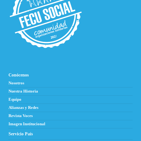
Conócenos
Nosotros
Nuestra Historia
Equipo
Alianzas y Redes
Revista Voces
Imagen Institucional
Servicio País