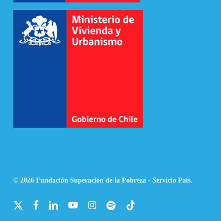
© 2026 Fundación Superación de la Pobreza - Servicio País.
x-
facebook
linkedin
youtube
instagram
spotify
tiktok
twitter