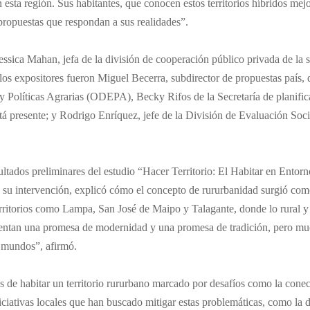
 esta región. Sus habitantes, que conocen estos territorios híbridos mej
 propuestas que respondan a sus realidades”.
essica Mahan, jefa de la división de cooperación público privada de la s
y los expositores fueron Miguel Becerra, subdirector de propuestas país,
 y Políticas Agrarias (ODEPA), Becky Rifos de la Secretaría de planif
 presente; y Rodrigo Enríquez, jefe de la División de Evaluación Socia
ltados preliminares del estudio “Hacer Territorio: El Habitar en Entor
te su intervención, explicó cómo el concepto de rururbanidad surgió c
ritorios como Lampa, San José de Maipo y Talagante, donde lo rural y
resentan una promesa de modernidad y una promesa de tradición, pero mu
 mundos”, afirmó.
s de habitar un territorio rururbano marcado por desafíos como la conec
iciativas locales que han buscado mitigar estas problemáticas, como la de