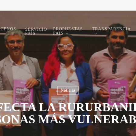
ÓCENOS
PROPUESTAS
TRANSPARENCIA
SERVICIO
PAÍS
PAÍS
Noticias
ECTA LA RURURBANI
SONAS MÁS VULNERAB