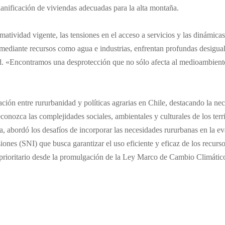
lanificación de viviendas adecuadas para la alta montaña.
atividad vigente, las tensiones en el acceso a servicios y las dinámicas
s mediante recursos como agua e industrias, enfrentan profundas desigua
ad. «Encontramos una desprotección que no sólo afecta al medioambiente
ón entre rururbanidad y políticas agrarias en Chile, destacando la nec
onozca las complejidades sociales, ambientales y culturales de los terri
a, abordó los desafíos de incorporar las necesidades rururbanas en la e
ones (SNI) que busca garantizar el uso eficiente y eficaz de los recurs
prioritario desde la promulgación de la Ley Marco de Cambio Climátic