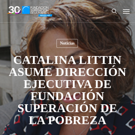
Skip
Men
to
search
main
content
Noticias
CATALINA LITTIN
ASUME DIRECCIÓN
EJECUTIVA DE
FUNDACIÓN
SUPERACIÓN DE
LA POBREZA