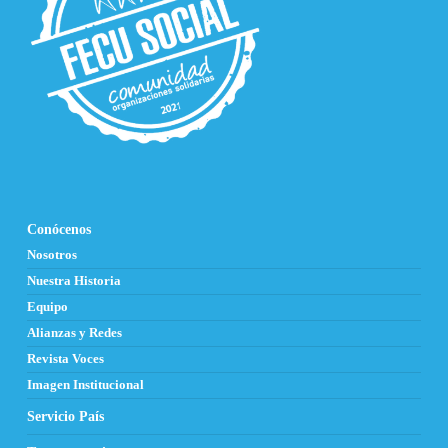
Conócenos
Nosotros
Nuestra Historia
Equipo
Alianzas y Redes
Revista Voces
Imagen Institucional
Servicio País