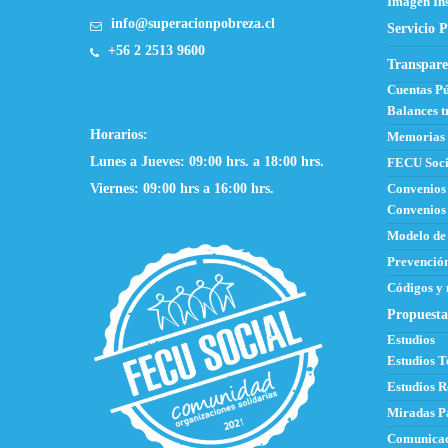
Imagen Ins
info@superacionpobreza.cl
Servicio P
+56 2 2513 9600
Transpare
Cuentas Pú
Balances t
Horarios:
Memorias
Lunes a Jueves: 09:00 hrs. a 18:00 hrs.
FECU Soci
Viernes: 09:00 hrs a 16:00 hrs.
Convenios
Convenios 
Modelo de
Prevención
Códigos y
Propuesta
Estudios
Estudios T
Estudios R
Miradas P
Comunicac