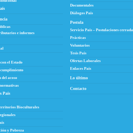
titucional
Documentales
aís
Diálogos País
ncia
Postula
blicas
Servicio País – Postulaciones cerrada
ributarios e informes
Prácticas
Voluntarios
al
Tesis País
Ofertas Laborales
con el Estado
Enlaces País
 cumplimiento
 del acoso
Lo último
 normativas
Contacto
s País
erritorios Bioculturales
egionales
aís
ión y Pobreza