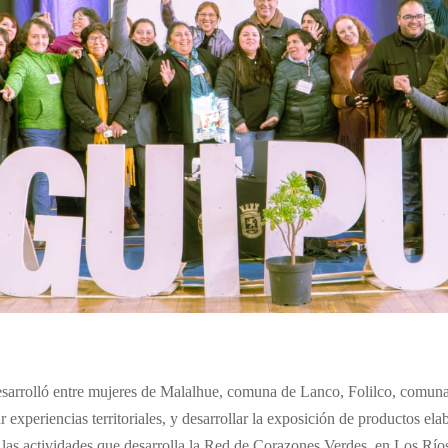
sarrolló entre mujeres de Malalhue, comuna de Lanco, Folilco, comuna
r experiencias territoriales, y desarrollar la exposición de productos 
 las actividades que desarrolla la Red de Corazones Verdes, en Los Río