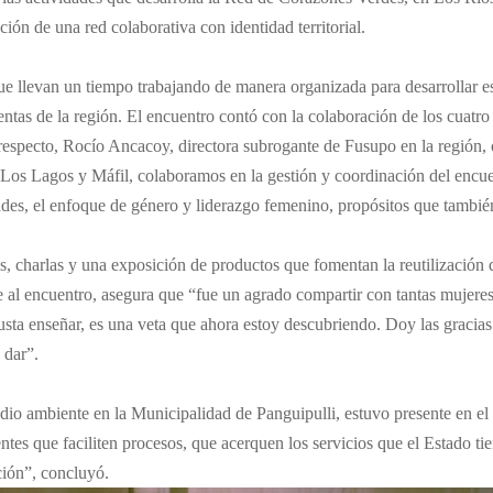
ción de una red colaborativa con identidad territorial.
que llevan un tiempo trabajando de manera organizada para desarrollar 
gentas de la región. El encuentro contó con la colaboración de los cuatr
especto, Rocío Ancacoy, directora subrogante de Fusupo en la región, 
 Los Lagos y Máfil, colaboramos en la gestión y coordinación del encue
dades, el enfoque de género y liderazgo femenino, propósitos que tambi
es, charlas y una exposición de productos que fomentan la reutilización d
nte al encuentro, asegura que “fue un agrado compartir con tantas muje
usta enseñar, es una veta que ahora estoy descubriendo. Doy las gracia
 dar”.
io ambiente en la Municipalidad de Panguipulli, estuvo presente en el
entes que faciliten procesos, que acerquen los servicios que el Estado t
ción”, concluyó.