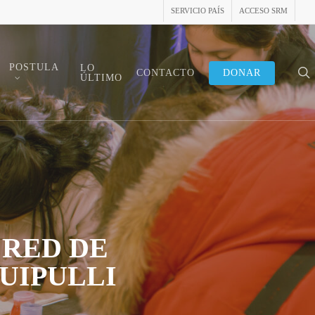
SERVICIO PAÍS
ACCESO SRM
POSTULA
LO
s
CONTACTO
DONAR
ÚLTIMO
 RED DE
UIPULLI