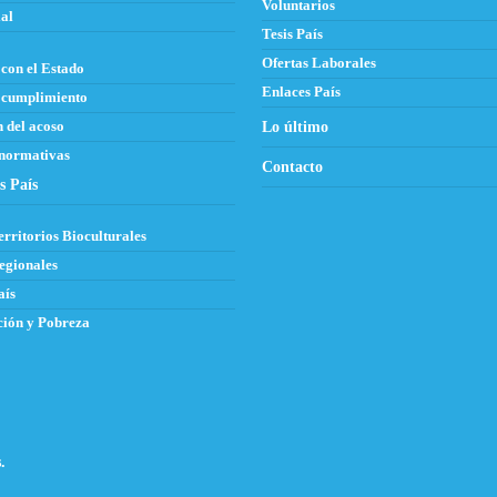
Voluntarios
al
Tesis País
Ofertas Laborales
con el Estado
Enlaces País
 cumplimiento
 del acoso
Lo último
 normativas
Contacto
s País
erritorios Bioculturales
egionales
aís
ión y Pobreza
.