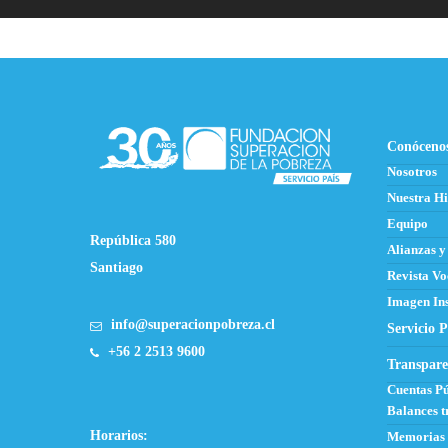
Conóceno
Nosotros
Nuestra Hi
Equipo
República 580
Alianzas y
Santiago
Revista Vo
Imagen Ins
info@superacionpobreza.cl
Servicio P
+56 2 2513 9600
Transpare
Cuentas Pú
Balances t
Horarios:
Memorias