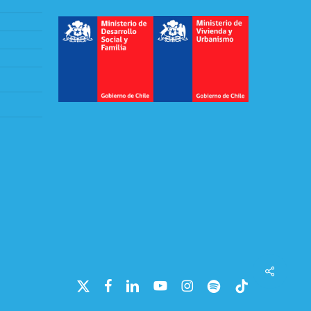
Share
x-
facebook
linkedin
youtube
instagram
spotify
tiktok
twitter