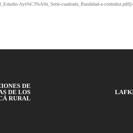
tudio-Ays%C3%A9n_Serie-cuadrada_Ruralidad-a-contraluz.pdf|||
CIONES DE
AS DE LOS
LAFKÉ
CÁ RURAL