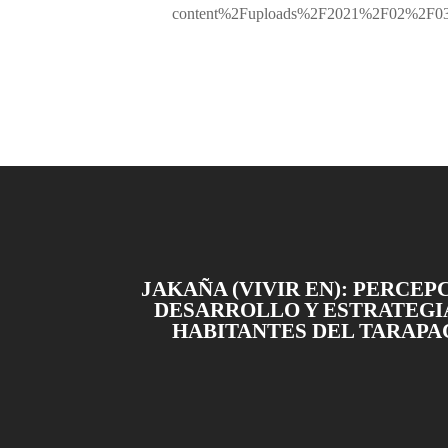
content%2Fuploads%2F2021%2F02%2F03_Es
JAKAÑA (VIVIR EN): PERCEP
DESARROLLO Y ESTRATEGI
HABITANTES DEL TARAPA