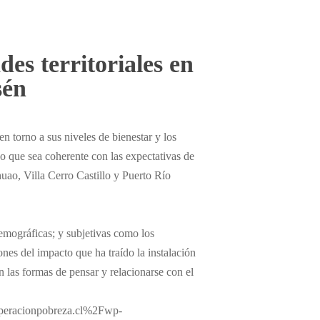
es territoriales en
sén
en torno a sus niveles de bienestar y los
go que sea coherente con las expectativas de
huao, Villa Cerro Castillo y Puerto Río
demográficas; y subjetivas como los
ones del impacto que ha traído la instalación
en las formas de pensar y relacionarse con el
peracionpobreza.cl%2Fwp-