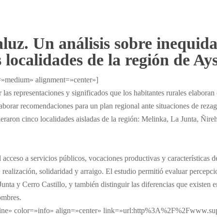
luz. Un análisis sobre inequidad
s localidades de la región de Ay
=»medium» alignment=»center»]
 las representaciones y significados que los habitantes rurales elaboran 
elaborar recomendaciones para un plan regional ante situaciones de reza
ideraron cinco localidades aisladas de la región: Melinka, La Junta, Ñire
acceso a servicios públicos, vocaciones productivas y características 
 realización, solidaridad y arraigo. El estudio permitió evaluar percepci
Junta y Cerro Castillo, y también distinguir las diferencias que existen 
hombres.
ine» color=»info» align=»center» link=»url:http%3A%2F%2Fwww.su