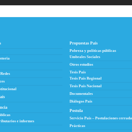
s
Propuestas País
Pobreza y políticas públicas
Umbrales Sociales
storia
Otros estudios
Tesis País
 Redes
Tesis País Regional
ces
Tesis País Nacional
titucional
Documentales
aís
Diálogos País
ncia
Postula
blicas
Servicio País – Postulaciones cerrada
ributarios e informes
Prácticas