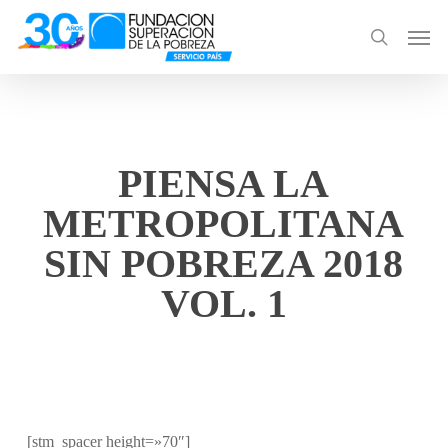
Skip
Men
to
search
main
content
PIENSA LA
METROPOLITANA
SIN POBREZA 2018
VOL. 1
[stm_spacer height=»70″]