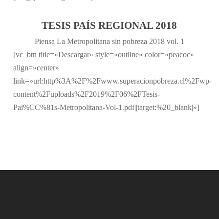
TESIS PAÍS REGIONAL 2018
Piensa La Metropolitana sin pobreza 2018 vol. 1
[vc_btn title=»Descargar» style=»outline» color=»peacoc»
align=»center»
link=»url:http%3A%2F%2Fwww.superacionpobreza.cl%2Fwp-
content%2Fuploads%2F2019%2F06%2FTesis-
Pai%CC%81s-Metropolitana-Vol-1.pdf||target:%20_blank|»]