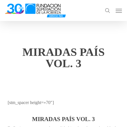
Skip
Men
to
search
main
content
MIRADAS PAÍS
VOL. 3
[stm_spacer height=»70″]
MIRADAS PAÍS VOL. 3