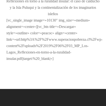
Reflexiones en torno a la ruralidad insular: el caso de calducho
y la Isla Puluqui y la continentalización de los imaginarios
isleños
[vc_single_image image=»10130″ img_size=»medium»
alignment=»center»][vc_btn title=»Descargar»
style=»outline» color=»peacoc» align=»center»
link=»url:http%3A%2F%2Fwww.superacionpobreza.cl%2Fwp-
content%2Fuploads%2F2019%2F06%2F03_MP_Los-
Lagos_Reflexiones-en-torno-a-la-ruralidad-
insular.pdf||target:%20_blank|»]