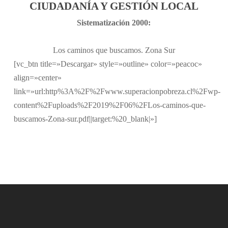
CIUDADANÍA Y GESTIÓN LOCAL
Sistematización 2000:
Los caminos que buscamos. Zona Sur
[vc_btn title=»Descargar» style=»outline» color=»peacoc»
align=»center»
link=»url:http%3A%2F%2Fwww.superacionpobreza.cl%2Fwp-
content%2Fuploads%2F2019%2F06%2FLos-caminos-que-
buscamos-Zona-sur.pdf||target:%20_blank|»]