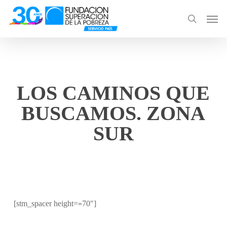
Skip
Men
to
search
main
content
LOS CAMINOS QUE
BUSCAMOS. ZONA
SUR
[stm_spacer height=»70″]