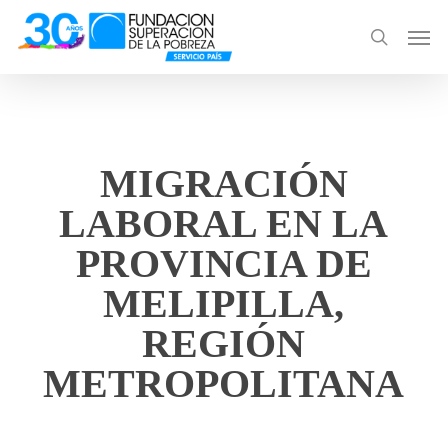
Skip
Men
to
search
main
content
MIGRACIÓN
LABORAL EN LA
PROVINCIA DE
MELIPILLA,
REGIÓN
METROPOLITANA