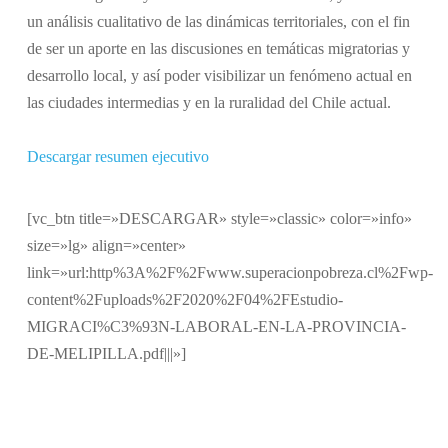
un análisis cualitativo de las dinámicas territoriales, con el fin
de ser un aporte en las discusiones en temáticas migratorias y
desarrollo local, y así poder visibilizar un fenómeno actual en
las ciudades intermedias y en la ruralidad del Chile actual.
Descargar resumen ejecutivo
[vc_btn title=»DESCARGAR» style=»classic» color=»info»
size=»lg» align=»center»
link=»url:http%3A%2F%2Fwww.superacionpobreza.cl%2Fwp-
content%2Fuploads%2F2020%2F04%2FEstudio-
MIGRACI%C3%93N-LABORAL-EN-LA-PROVINCIA-
DE-MELIPILLA.pdf|||»]