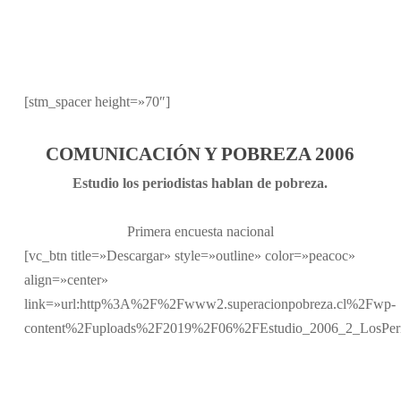
[stm_spacer height=»70″]
COMUNICACIÓN Y POBREZA 2006
Estudio los periodistas hablan de pobreza.
Primera encuesta nacional
[vc_btn title=»Descargar» style=»outline» color=»peacoc»
align=»center»
link=»url:http%3A%2F%2Fwww2.superacionpobreza.cl%2Fwp-
content%2Fuploads%2F2019%2F06%2FEstudio_2006_2_LosPeriodi