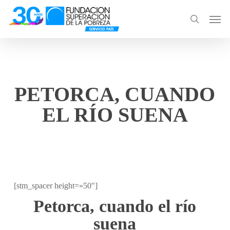
Skip
Men
to
search
main
content
PETORCA, CUANDO
EL RÍO SUENA
[stm_spacer height=»50″]
Petorca, cuando el río
suena