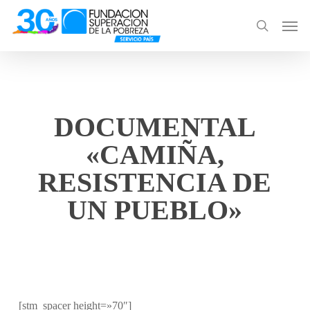
Skip
Men
to
search
main
content
DOCUMENTAL
«CAMIÑA,
RESISTENCIA DE
UN PUEBLO»
[stm_spacer height=»70″]