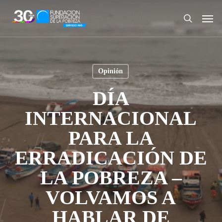
Skip
Men
to
search
main
content
Opinión
DÍA
INTERNACIONAL
PARA LA
ERRADICACIÓN DE
LA POBREZA –
VOLVAMOS A
HABLAR DE