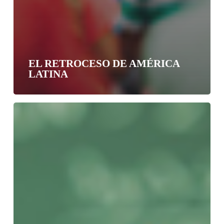
EL RETROCESO DE AMÉRICA
LATINA
La
esperanza
está
en
la
educación