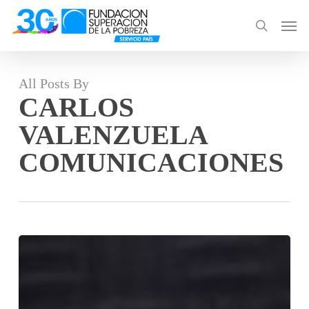
Skip
Men
to
search
main
content
All Posts By
CARLOS
VALENZUELA
COMUNICACIONES
Seminario
Comunicación
y
Pobreza: