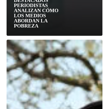
DESTACADOS
PERIODISTAS
ANALIZAN CÓMO
LOS MEDIOS
ABORDAN LA
POBREZA
Servicio
País
cumple
30
años
y
abre
postulaciones
para
transformar
comunidades