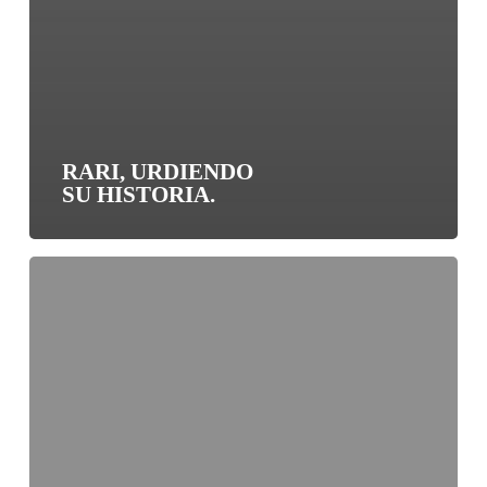
RARI, URDIENDO
SU HISTORIA.
Alhué,
un
tesoro
de
miel.